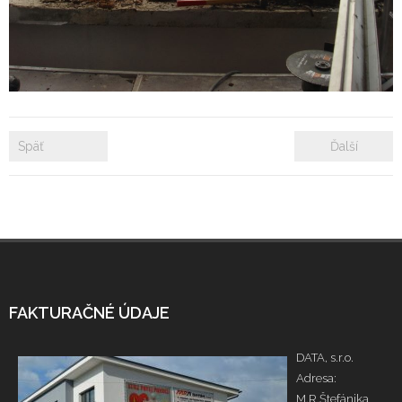
- Zámkové dlažby
- Rekonštrukcie bytových a nebytových priestorov
- Plastové okná a dvere
Späť
Ďalší
Prenájom bytových a kancelárskych priestorov
Prenájom billboardov
Referencie
FAKTURAČNÉ ÚDAJE
DATA, s.r.o.
Adresa:
M.R.Štefánika