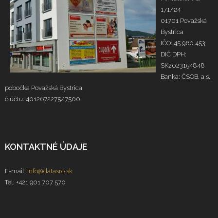
171/24
01701 Považská
Bystrica
IČO: 45 960 453
DIČ DPH:
SK2023154848
Banka: ČSOB, a.s.,
pobočka Považská Bystrica
č.účtu: 4012672275/7500
KONTAKTNÉ ÚDAJE
E-mail:
info@datasro.sk
Tel: +421 901 707 570