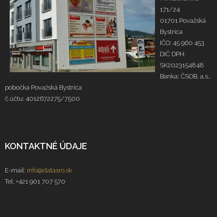
171/24
01701 Považská
Bystrica
IČO: 45 960 453
DIČ DPH:
SK2023154848
Banka: ČSOB, a.s.,
pobočka Považská Bystrica
č.účtu: 4012672275/7500
KONTAKTNÉ ÚDAJE
E-mail:
info@datasro.sk
Tel: +421 901 707 570