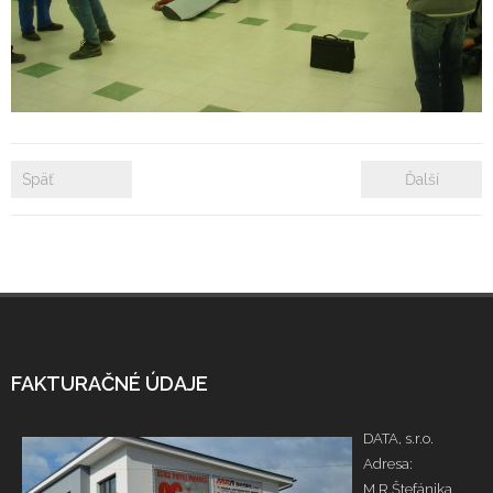
- Zámkové dlažby
- Rekonštrukcie bytových a nebytových priestorov
- Plastové okná a dvere
Späť
Ďalší
Prenájom bytových a kancelárskych priestorov
Prenájom billboardov
Referencie
FAKTURAČNÉ ÚDAJE
DATA, s.r.o.
Adresa:
M.R.Štefánika