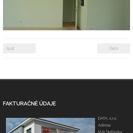
- Zámkové dlažby
- Rekonštrukcie bytových a nebytových priestorov
- Plastové okná a dvere
Späť
Ďalší
Prenájom bytových a kancelárskych priestorov
Prenájom billboardov
Referencie
FAKTURAČNÉ ÚDAJE
DATA, s.r.o.
Adresa:
M.R.Štefánika