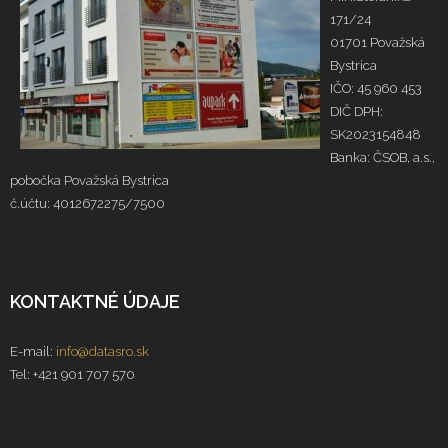
171/24
01701 Považská
Bystrica
IČO: 45 960 453
DIČ DPH:
SK2023154848
Banka: ČSOB, a.s.,
pobočka Považská Bystrica
č.účtu: 4012672275/7500
KONTAKTNÉ ÚDAJE
E-mail:
info@datasro.sk
Tel: +421 901 707 570