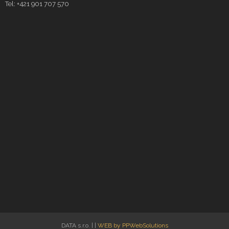
Tel: +421 901 707 570
DATA s.r.o.
|
|
WEB by PPWebSolutions