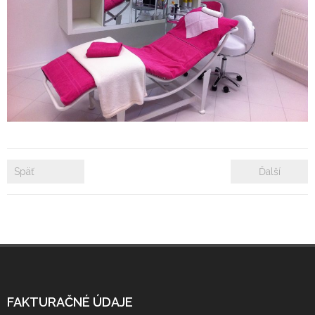
- Zámkové dlažby
- Rekonštrukcie bytových a nebytových priestorov
- Plastové okná a dvere
Prenájom bytových a kancelárskych priestorov
Prenájom billboardov
Späť
Ďalší
Referencie
FAKTURAČNÉ ÚDAJE