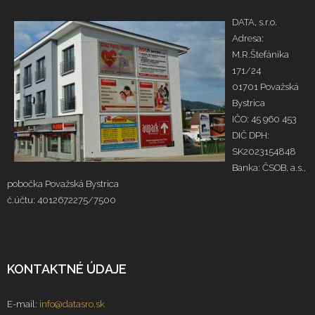
DATA, s.r.o.
Adresa:
M.R.Štefánika
171/24
01701 Považská
Bystrica
IČO: 45 960 453
DIČ DPH:
SK2023154848
Banka: ČSOB, a.s.,
pobočka Považská Bystrica
č.účtu: 4012672275/7500
KONTAKTNÉ ÚDAJE
E-mail:
info@datasro.sk